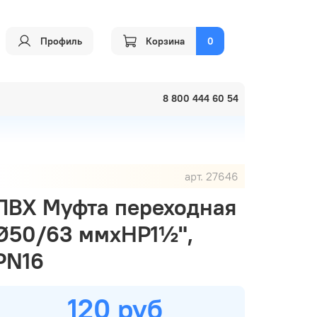
Профиль
Корзина
0
8 800 444 60 54
арт.
27646
ПВХ Муфта переходная
Ø50/63 ммхНР1½",
PN16
120 руб