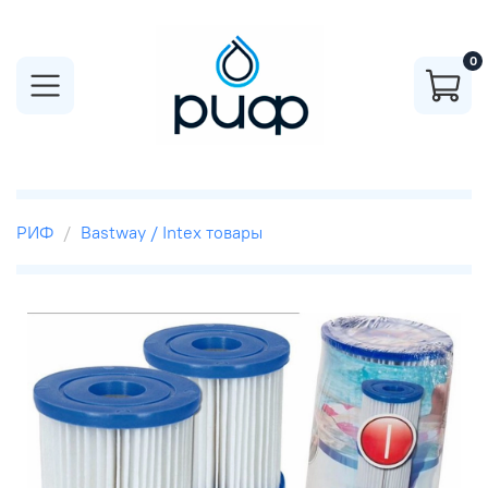
0
РИФ
Bastway / Intex товары