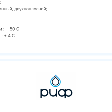
;
онный, двухпоплосной;
 : + 50 C
: + 4 C