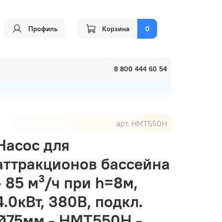
Профиль
Корзина
0
8 800 444 60 54
арт.
HMT550H
Насос для
аттракционов бассейна
- 85 м³/ч при h=8м,
4.0кВт, 380В, подкл.
Ø75мм - HMT550H -