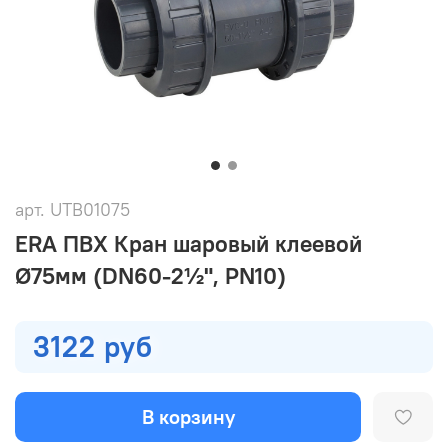
арт.
UTB01075
ERA ПВХ Кран шаровый клеевой
Ø75мм (DN60-2½", PN10)
3122 руб
В корзину