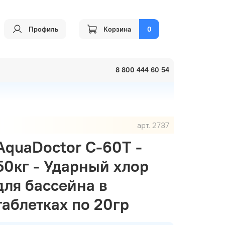
Профиль
Корзина
0
8 800 444 60 54
арт.
2737
AquaDoctor C-60T -
50кг - Ударный хлор
для бассейна в
таблетках по 20гр