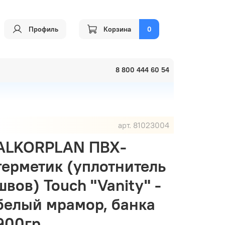
Профиль
Корзина
0
8 800 444 60 54
арт.
81023004
ALKORPLAN ПВХ-
герметик (уплотнитель
швов) Touch "Vanity" -
белый мрамор, банка
900гр